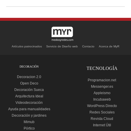
Artículos patrocinados
Servicio de Diseño web
Contacto
Acerca de MyR
DECORACIÓN
TECNOLOGÍA
Decoracion 2.0
Programacion.net
Open Deco
Messenger.es
Decoración Sueca
Appleismo
Arquitectura Ideal
Incubaweb
Videodecoración
WordPress Directo
Ayuda para manualidades
Redes Sociales
Decoración y jardines
Revista Cloud
Mimub
Internet Útil
Pórtico