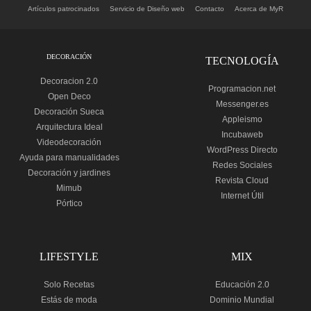
Artículos patrocinados
Servicio de Diseño web
Contacto
Acerca de MyR
DECORACIÓN
TECNOLOGÍA
Decoracion 2.0
Programacion.net
Open Deco
Messenger.es
Decoración Sueca
Appleismo
Arquitectura Ideal
Incubaweb
Videodecoración
WordPress Directo
Ayuda para manualidades
Redes Sociales
Decoración y jardines
Revista Cloud
Mimub
Internet Útil
Pórtico
LIFESTYLE
MIX
Solo Recetas
Educación 2.0
Estás de moda
Dominio Mundial