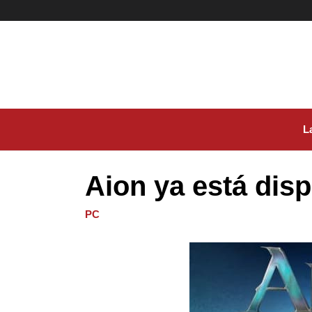
Ir
al
contenido
L
Aion ya está dis
PC