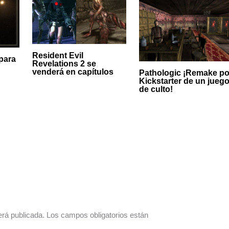
Resident Evil
para
Revelations 2 se
venderá en capítulos
Pathologic ¡Remake po
Kickstarter de un jueg
de culto!
erá publicada.
Los campos obligatorios están