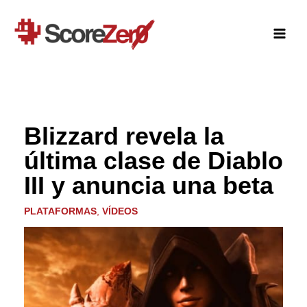
Ir
al
contenido
Blizzard revela la
última clase de Diablo
III y anuncia una beta
PLATAFORMAS
,
VÍDEOS