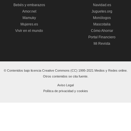
Bebés y embarazos
Navidad.es
Amor.net
Juguetes.org
Mamuky
Monólogos
Mujeres.es
Mascotalia
Vivir en el mundo
Cómo Ahorrar
Portal Financiero
Mi Revista
© Contenidos bajo licencia Creative Commons (CC) 1995-2021 Medios y Redes online.
Otros contenidos se cita fuente.
Aviso Legal
Política de privacidad y cookies