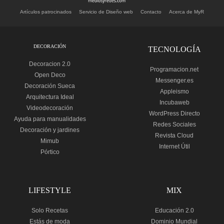
Artículos patrocinados
Servicio de Diseño web
Contacto
Acerca de MyR
DECORACIÓN
TECNOLOGÍA
Decoracion 2.0
Programacion.net
Open Deco
Messenger.es
Decoración Sueca
Appleismo
Arquitectura Ideal
Incubaweb
Videodecoración
WordPress Directo
Ayuda para manualidades
Redes Sociales
Decoración y jardines
Revista Cloud
Mimub
Internet Útil
Pórtico
LIFESTYLE
MIX
Solo Recetas
Educación 2.0
Estás de moda
Dominio Mundial