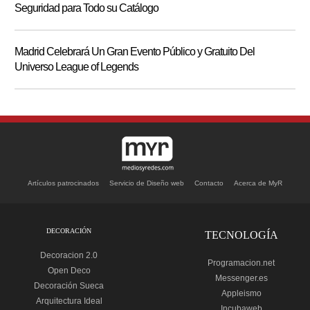
Seguridad para Todo su Catálogo
Madrid Celebrará Un Gran Evento Público y Gratuito Del
Universo League of Legends
Artículos patrocinados
Servicio de Diseño web
Contacto
Acerca de MyR
DECORACIÓN
TECNOLOGÍA
Decoracion 2.0
Programacion.net
Open Deco
Messenger.es
Decoración Sueca
Appleismo
Arquitectura Ideal
Incubaweb