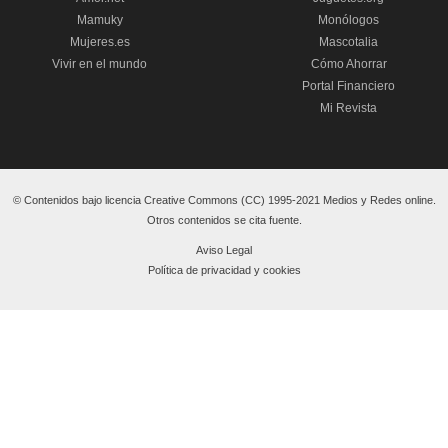
Mamuky
Monólogos
Mujeres.es
Mascotalia
Vivir en el mundo
Cómo Ahorrar
Portal Financiero
Mi Revista
© Contenidos bajo licencia Creative Commons (CC) 1995-2021 Medios y Redes online.
Otros contenidos se cita fuente.
Aviso Legal
Política de privacidad y cookies