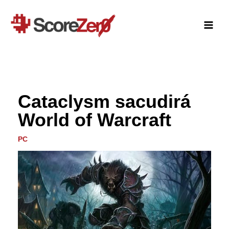
Ir
al
contenido
Cataclysm sacudirá
World of Warcraft
PC