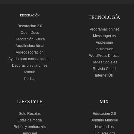
DECORACIÓN
TECNOLOGÍA
Decoracion 2.0
Programacion.net
Open Deco
Messenger.es
Decoración Sueca
Appleismo
Arquitectura Ideal
Incubaweb
Videodecoración
WordPress Directo
Ayuda para manualidades
Redes Sociales
Decoración y jardines
Revista Cloud
Mimub
Internet Útil
Pórtico
LIFESTYLE
MIX
Solo Recetas
Educación 2.0
Estás de moda
Dominio Mundial
Bebés y embarazos
Navidad.es
Amor.net
Juguetes.org