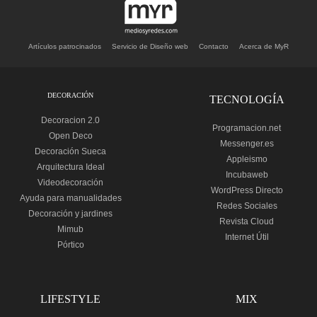
Artículos patrocinados
Servicio de Diseño web
Contacto
Acerca de MyR
DECORACIÓN
TECNOLOGÍA
Decoracion 2.0
Programacion.net
Open Deco
Messenger.es
Decoración Sueca
Appleismo
Arquitectura Ideal
Incubaweb
Videodecoración
WordPress Directo
Ayuda para manualidades
Redes Sociales
Decoración y jardines
Revista Cloud
Mimub
Internet Útil
Pórtico
LIFESTYLE
MIX