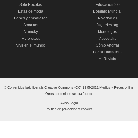
Solo Recetas
Educación 2.0
Estás de moda
Dominio Mundial
Bebés y embarazos
Navidad.es
Amor.net
Juguetes.org
Mamuky
Monólogos
Mujeres.es
Mascotalia
Vivir en el mundo
Cómo Ahorrar
Portal Financiero
Mi Revista
© Contenidos bajo licencia Creative Commons (CC) 1995-2021 Medios y Redes online.
Otros contenidos se cita fuente.
Aviso Legal
Política de privacidad y cookies