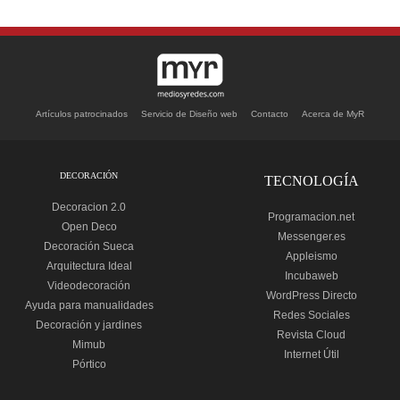
Artículos patrocinados
Servicio de Diseño web
Contacto
Acerca de MyR
DECORACIÓN
TECNOLOGÍA
Decoracion 2.0
Programacion.net
Open Deco
Messenger.es
Decoración Sueca
Appleismo
Arquitectura Ideal
Incubaweb
Videodecoración
WordPress Directo
Ayuda para manualidades
Redes Sociales
Decoración y jardines
Revista Cloud
Mimub
Internet Útil
Pórtico