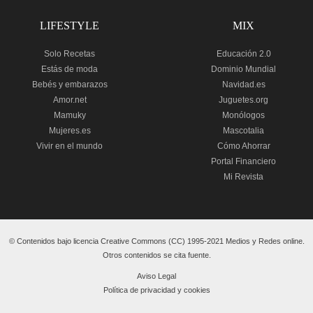
LIFESTYLE
MIX
Solo Recetas
Educación 2.0
Estás de moda
Dominio Mundial
Bebés y embarazos
Navidad.es
Amor.net
Juguetes.org
Mamuky
Monólogos
Mujeres.es
Mascotalia
Vivir en el mundo
Cómo Ahorrar
Portal Financiero
Mi Revista
© Contenidos bajo licencia Creative Commons (CC) 1995-2021 Medios y Redes online.
Otros contenidos se cita fuente.
Aviso Legal
Política de privacidad y cookies