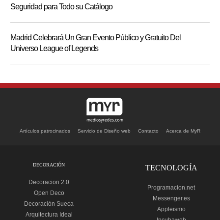
Seguridad para Todo su Catálogo
Madrid Celebrará Un Gran Evento Público y Gratuito Del
Universo League of Legends
Artículos patrocinados
Servicio de Diseño web
Contacto
Acerca de MyR
DECORACIÓN
TECNOLOGÍA
Decoracion 2.0
Programacion.net
Open Deco
Messenger.es
Decoración Sueca
Appleismo
Arquitectura Ideal