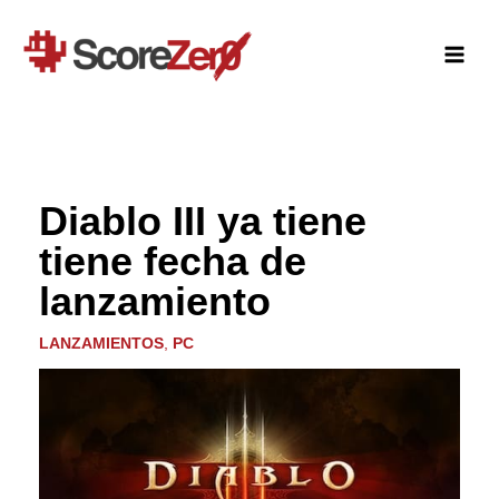
Ir
al
contenido
Diablo III ya tiene
tiene fecha de
lanzamiento
LANZAMIENTOS
,
PC