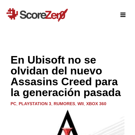
Ir
al
contenido
En Ubisoft no se
olvidan del nuevo
Assasins Creed para
la generación pasada
PC
,
PLAYSTATION 3
,
RUMORES
,
WII
,
XBOX 360