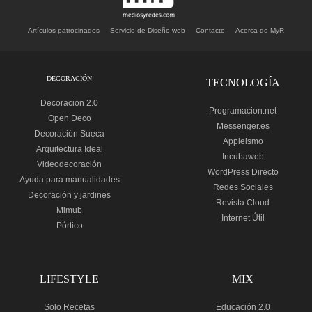
Artículos patrocinados
Servicio de Diseño web
Contacto
Acerca de MyR
DECORACIÓN
TECNOLOGÍA
Decoracion 2.0
Programacion.net
Open Deco
Messenger.es
Decoración Sueca
Appleismo
Arquitectura Ideal
Incubaweb
Videodecoración
WordPress Directo
Ayuda para manualidades
Redes Sociales
Decoración y jardines
Revista Cloud
Mimub
Internet Útil
Pórtico
LIFESTYLE
MIX
Solo Recetas
Educación 2.0