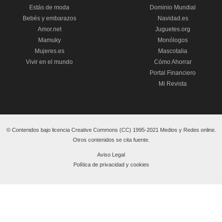
Estás de moda
Dominio Mundial
Bebés y embarazos
Navidad.es
Amor.net
Juguetes.org
Mamuky
Monólogos
Mujeres.es
Mascotalia
Vivir en el mundo
Cómo Ahorrar
Portal Financiero
Mi Revista
© Contenidos bajo licencia Creative Commons (CC) 1995-2021 Medios y Redes online.
Otros contenidos se cita fuente.
Aviso Legal
Política de privacidad y cookies