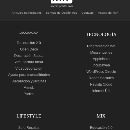
Artículos patrocinados
Servicio de Diseño web
Contacto
Acerca de MyR
DECORACIÓN
TECNOLOGÍA
Decoracion 2.0
Programacion.net
Open Deco
Messenger.es
Decoración Sueca
Appleismo
Arquitectura Ideal
Incubaweb
Videodecoración
WordPress Directo
Ayuda para manualidades
Redes Sociales
Decoración y jardines
Revista Cloud
Mimub
Internet Útil
Pórtico
LIFESTYLE
MIX
Solo Recetas
Educación 2.0