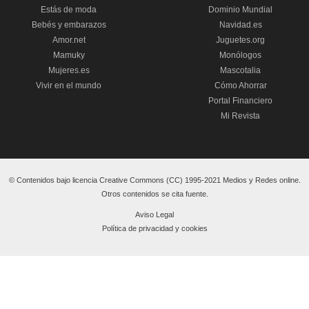
Estás de moda
Dominio Mundial
Bebés y embarazos
Navidad.es
Amor.net
Juguetes.org
Mamuky
Monólogos
Mujeres.es
Mascotalia
Vivir en el mundo
Cómo Ahorrar
Portal Financiero
Mi Revista
© Contenidos bajo licencia Creative Commons (CC) 1995-2021 Medios y Redes online.
Otros contenidos se cita fuente.
Aviso Legal
Política de privacidad y cookies