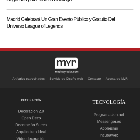
Madrid Celebrará Un Gran Evento Público y Gratuito Del
Universo League of Legends
Artículos patrocinados
Servicio de Diseño web
Contacto
Acerca de MyR
DECORACIÓN
TECNOLOGÍA
Decoracion 2.0
Programacion.net
Open Deco
Messenger.es
Decoración Sueca
Appleismo
Arquitectura Ideal
Incubaweb
Videodecoración