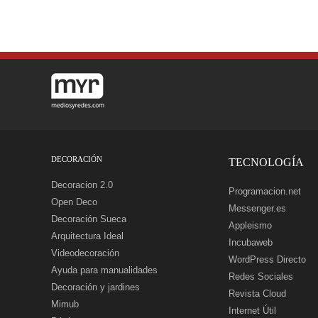
DECORACIÓN
TECNOLOGÍA
Decoracion 2.0
Programacion.net
Open Deco
Messenger.es
Decoración Sueca
Appleismo
Arquitectura Ideal
Incubaweb
Videodecoración
WordPress Directo
Ayuda para manualidades
Redes Sociales
Decoración y jardines
Revista Cloud
Mimub
Internet Útil