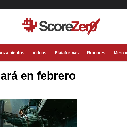
anzamientos
Vídeos
Plataformas
Rumores
Merca
zará en febrero