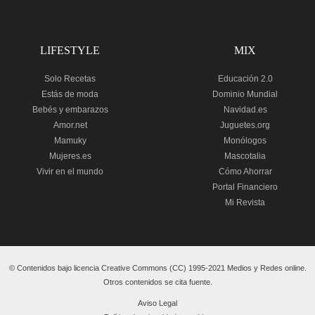
LIFESTYLE
MIX
Solo Recetas
Educación 2.0
Estás de moda
Dominio Mundial
Bebés y embarazos
Navidad.es
Amor.net
Juguetes.org
Mamuky
Monólogos
Mujeres.es
Mascotalia
Vivir en el mundo
Cómo Ahorrar
Portal Financiero
Mi Revista
© Contenidos bajo licencia Creative Commons (CC) 1995-2021 Medios y Redes online.
Otros contenidos se cita fuente.
Aviso Legal