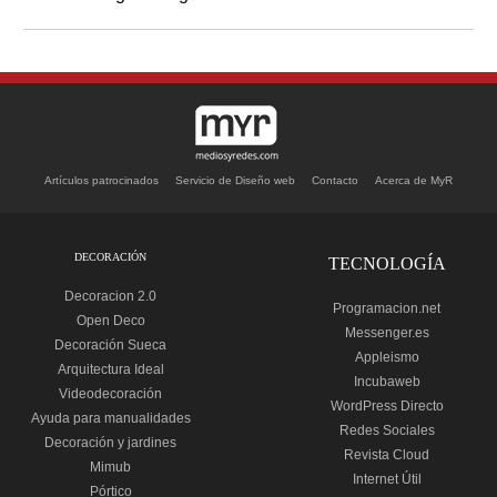
Artículos patrocinados
Servicio de Diseño web
Contacto
Acerca de MyR
DECORACIÓN
TECNOLOGÍA
Decoracion 2.0
Programacion.net
Open Deco
Messenger.es
Decoración Sueca
Appleismo
Arquitectura Ideal
Incubaweb
Videodecoración
WordPress Directo
Ayuda para manualidades
Redes Sociales
Decoración y jardines
Revista Cloud
Mimub
Internet Útil
Pórtico