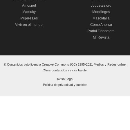
Amor.net
Juguetes.org
Mamuky
Monólogos
Mujeres.es
Mascotalia
Vivir en el mundo
Cómo Ahorrar
Portal Financiero
Mi Revista
© Contenidos bajo licencia Creative Commons (CC) 1995-2021 Medios y Redes online.
Otros contenidos se cita fuente.
Aviso Legal
Política de privacidad y cookies