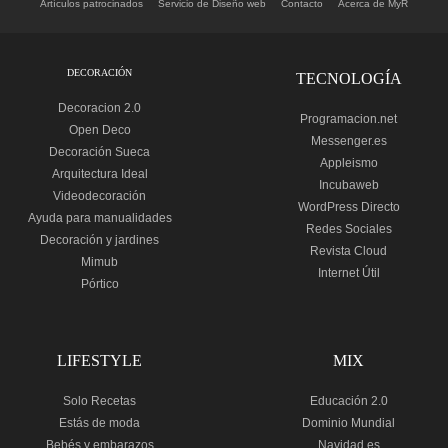
Artículos patrocinados
Servicio de Diseño web
Contacto
Acerca de MyR
DECORACIÓN
TECNOLOGÍA
Decoracion 2.0
Programacion.net
Open Deco
Messenger.es
Decoración Sueca
Appleismo
Arquitectura Ideal
Incubaweb
Videodecoración
WordPress Directo
Ayuda para manualidades
Redes Sociales
Decoración y jardines
Revista Cloud
Mimub
Internet Útil
Pórtico
LIFESTYLE
MIX
Solo Recetas
Educación 2.0
Estás de moda
Dominio Mundial
Bebés y embarazos
Navidad.es