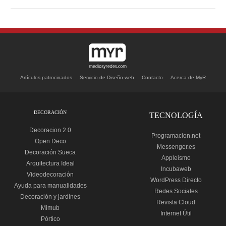
Artículos patrocinados
Servicio de Diseño web
Contacto
Acerca de MyR
DECORACIÓN
TECNOLOGÍA
Decoracion 2.0
Programacion.net
Open Deco
Messenger.es
Decoración Sueca
Appleismo
Arquitectura Ideal
Incubaweb
Videodecoración
WordPress Directo
Ayuda para manualidades
Redes Sociales
Decoración y jardines
Revista Cloud
Mimub
Internet Útil
Pórtico