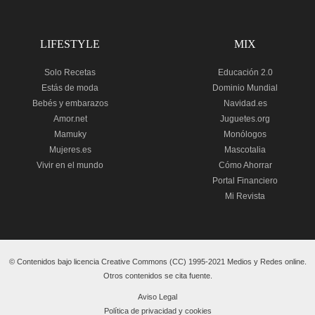
LIFESTYLE
MIX
Solo Recetas
Educación 2.0
Estás de moda
Dominio Mundial
Bebés y embarazos
Navidad.es
Amor.net
Juguetes.org
Mamuky
Monólogos
Mujeres.es
Mascotalia
Vivir en el mundo
Cómo Ahorrar
Portal Financiero
Mi Revista
© Contenidos bajo licencia Creative Commons (CC) 1995-2021 Medios y Redes online.
Otros contenidos se cita fuente.
Aviso Legal
Política de privacidad y cookies