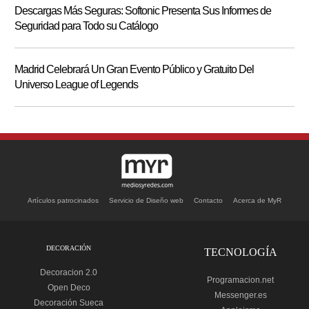
Descargas Más Seguras: Softonic Presenta Sus Informes de
Seguridad para Todo su Catálogo
Madrid Celebrará Un Gran Evento Público y Gratuito Del
Universo League of Legends
Artículos patrocinados
Servicio de Diseño web
Contacto
Acerca de MyR
DECORACIÓN
TECNOLOGÍA
Decoracion 2.0
Programacion.net
Open Deco
Messenger.es
Decoración Sueca