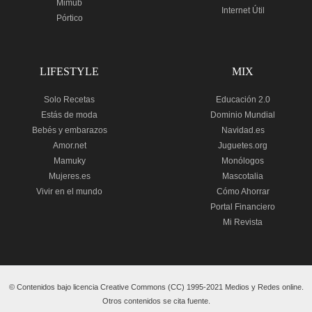
Mimub
Internet Útil
Pórtico
LIFESTYLE
MIX
Solo Recetas
Educación 2.0
Estás de moda
Dominio Mundial
Bebés y embarazos
Navidad.es
Amor.net
Juguetes.org
Mamuky
Monólogos
Mujeres.es
Mascotalia
Vivir en el mundo
Cómo Ahorrar
Portal Financiero
Mi Revista
© Contenidos bajo licencia Creative Commons (CC) 1995-2021 Medios y Redes online.
Otros contenidos se cita fuente.