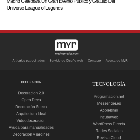
Madrid Celebrará Un Gran Evento Público y Gratuito Del
Universo League of Legends
Artículos patrocinados
Servicio de Diseño web
Contacto
Acerca de MyR
DECORACIÓN
TECNOLOGÍA
Decoracion 2.0
Programacion.net
Open Deco
Messenger.es
Decoración Sueca
Appleismo
Arquitectura Ideal
Incubaweb
Videodecoración
WordPress Directo
Ayuda para manualidades
Redes Sociales
Decoración y jardines
Revista Cloud