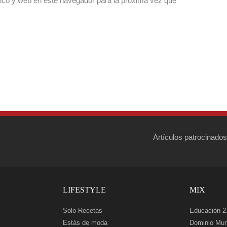
ico y web en este navegador para la próxima vez que
Artículos patrocinados
LIFESTYLE
MIX
Solo Recetas
Educación 2
Estás de moda
Dominio Mun