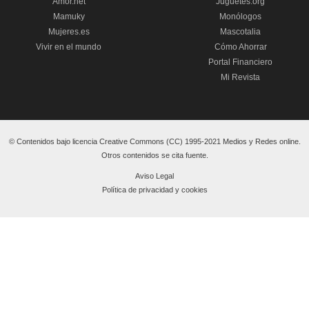
Amor.net
Juguetes.org
Mamuky
Monólogos
Mujeres.es
Mascotalia
Vivir en el mundo
Cómo Ahorrar
Portal Financiero
Mi Revista
© Contenidos bajo licencia Creative Commons (CC) 1995-2021 Medios y Redes online.
Otros contenidos se cita fuente.
Aviso Legal
Política de privacidad y cookies