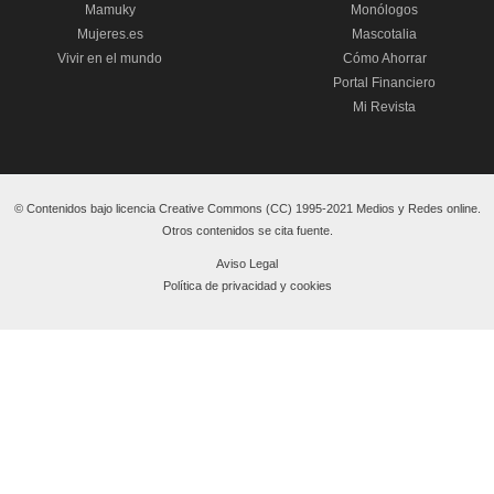
Mamuky
Monólogos
Mujeres.es
Mascotalia
Vivir en el mundo
Cómo Ahorrar
Portal Financiero
Mi Revista
© Contenidos bajo licencia Creative Commons (CC) 1995-2021 Medios y Redes online.
Otros contenidos se cita fuente.
Aviso Legal
Política de privacidad y cookies