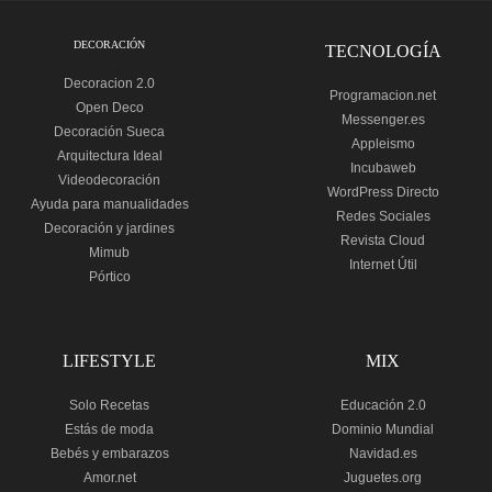
DECORACIÓN
TECNOLOGÍA
Decoracion 2.0
Programacion.net
Open Deco
Messenger.es
Decoración Sueca
Appleismo
Arquitectura Ideal
Incubaweb
Videodecoración
WordPress Directo
Ayuda para manualidades
Redes Sociales
Decoración y jardines
Revista Cloud
Mimub
Internet Útil
Pórtico
LIFESTYLE
MIX
Solo Recetas
Educación 2.0
Estás de moda
Dominio Mundial
Bebés y embarazos
Navidad.es
Amor.net
Juguetes.org