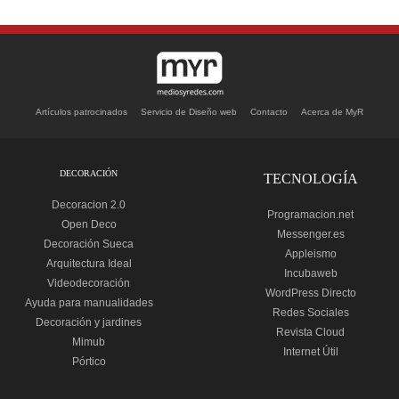
Artículos patrocinados
Servicio de Diseño web
Contacto
Acerca de MyR
DECORACIÓN
TECNOLOGÍA
Decoracion 2.0
Programacion.net
Open Deco
Messenger.es
Decoración Sueca
Appleismo
Arquitectura Ideal
Incubaweb
Videodecoración
WordPress Directo
Ayuda para manualidades
Redes Sociales
Decoración y jardines
Revista Cloud
Mimub
Internet Útil
Pórtico