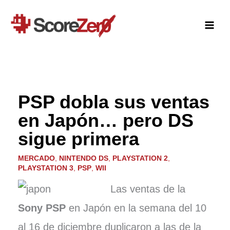
Ir
al
contenido
PSP dobla sus ventas
en Japón… pero DS
sigue primera
MERCADO
,
NINTENDO DS
,
PLAYSTATION 2
,
PLAYSTATION 3
,
PSP
,
WII
Las ventas de la
Sony PSP
en Japón en la semana del 10
al 16 de diciembre duplicaron a las de la