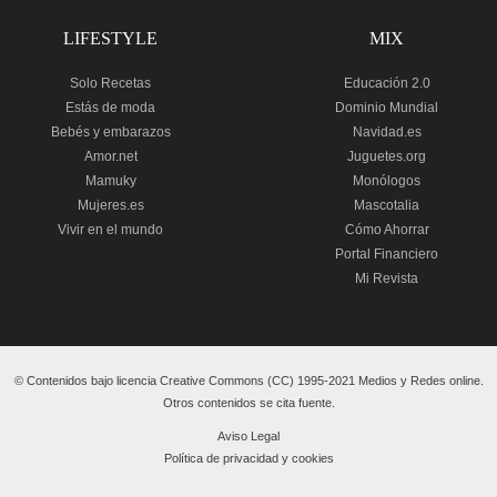
LIFESTYLE
MIX
Solo Recetas
Educación 2.0
Estás de moda
Dominio Mundial
Bebés y embarazos
Navidad.es
Amor.net
Juguetes.org
Mamuky
Monólogos
Mujeres.es
Mascotalia
Vivir en el mundo
Cómo Ahorrar
Portal Financiero
Mi Revista
© Contenidos bajo licencia Creative Commons (CC) 1995-2021 Medios y Redes online.
Otros contenidos se cita fuente.
Aviso Legal
Política de privacidad y cookies