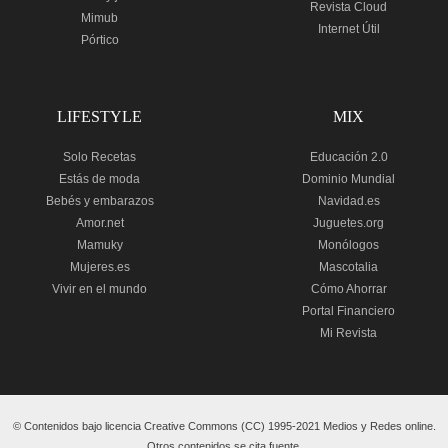
Revista Cloud
Mimub
Internet Útil
Pórtico
LIFESTYLE
MIX
Solo Recetas
Educación 2.0
Estás de moda
Dominio Mundial
Bebés y embarazos
Navidad.es
Amor.net
Juguetes.org
Mamuky
Monólogos
Mujeres.es
Mascotalia
Vivir en el mundo
Cómo Ahorrar
Portal Financiero
Mi Revista
© Contenidos bajo licencia Creative Commons (CC) 1995-2021 Medios y Redes online.
Otros contenidos se cita fuente.