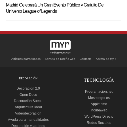
Madrid Celebrará Un Gran Evento Público y Gratuito Del
Universo League of Legends
Artículos patrocinados
Servicio de Diseño web
Contacto
Acerca de MyR
DECORACIÓN
TECNOLOGÍA
Decoracion 2.0
Programacion.net
Open Deco
Messenger.es
Decoración Sueca
Appleismo
Arquitectura Ideal
Incubaweb
Videodecoración
WordPress Directo
Ayuda para manualidades
Redes Sociales
Decoración y jardines