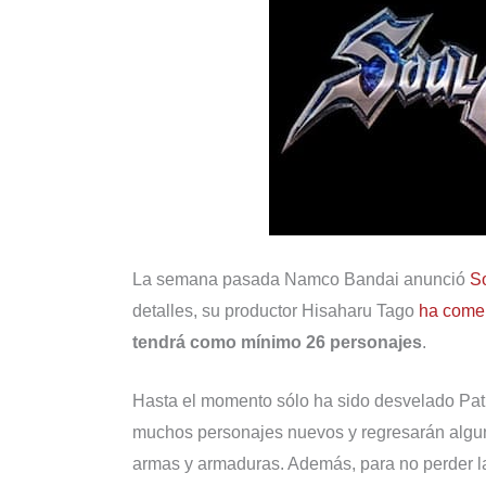
La semana pasada Namco Bandai anunció
So
detalles, su productor Hisaharu Tago
ha come
tendrá como mínimo 26 personajes
.
Hasta el momento sólo ha sido desvelado Patr
muchos personajes nuevos y regresarán algun
armas y armaduras. Además, para no perder l