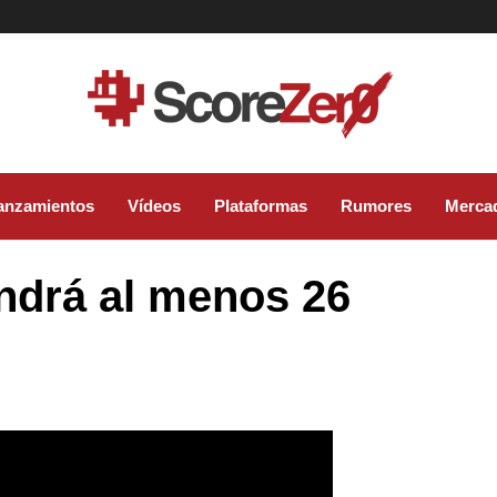
anzamientos
Vídeos
Plataformas
Rumores
Merca
endrá al menos 26