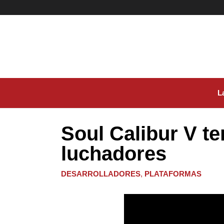
Ir
al
contenido
L
Soul Calibur V t
luchadores
DESARROLLADORES
,
PLATAFORMAS