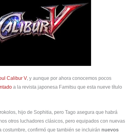
ul Calibur V
, y aunque por ahora conocemos pocos
ntado
a la revista japonesa Famitsu que esta nueve título
okolos, hijo de Sophitia, pero Tago asegura que habrá
os otros luchadores clásicos, pero equipados con nuevas
a costumbre, confirmó que también se incluirán
nuevos