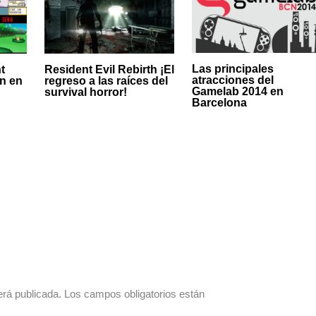
Las principales
Resident Evil Rebirth ¡El
t
atracciones del
regreso a las raíces del
n en
Gamelab 2014 en
survival horror!
Barcelona
erá publicada.
Los campos obligatorios están