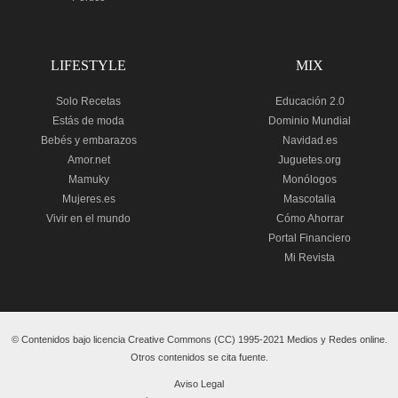
LIFESTYLE
MIX
Solo Recetas
Educación 2.0
Estás de moda
Dominio Mundial
Bebés y embarazos
Navidad.es
Amor.net
Juguetes.org
Mamuky
Monólogos
Mujeres.es
Mascotalia
Vivir en el mundo
Cómo Ahorrar
Portal Financiero
Mi Revista
© Contenidos bajo licencia Creative Commons (CC) 1995-2021 Medios y Redes online.
Otros contenidos se cita fuente.
Aviso Legal