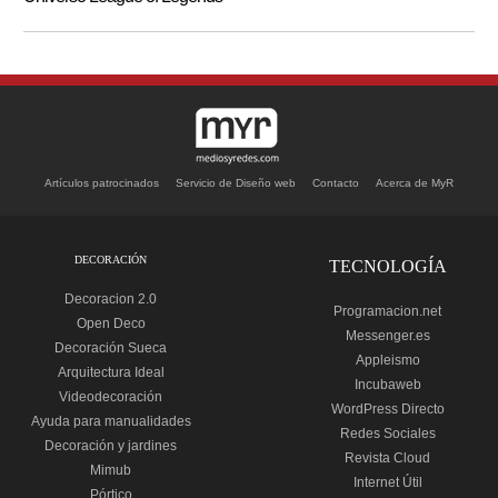
Artículos patrocinados
Servicio de Diseño web
Contacto
Acerca de MyR
DECORACIÓN
TECNOLOGÍA
Decoracion 2.0
Programacion.net
Open Deco
Messenger.es
Decoración Sueca
Appleismo
Arquitectura Ideal
Incubaweb
Videodecoración
WordPress Directo
Ayuda para manualidades
Redes Sociales
Decoración y jardines
Revista Cloud
Mimub
Internet Útil
Pórtico