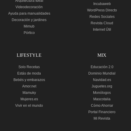
Arquitectura Ideal
Incubaweb
Videodecoración
WordPress Directo
Ayuda para manualidades
Redes Sociales
Decoración y jardines
Revista Cloud
Mimub
Internet Útil
Pórtico
LIFESTYLE
MIX
Solo Recetas
Educación 2.0
Estás de moda
Dominio Mundial
Bebés y embarazos
Navidad.es
Amor.net
Juguetes.org
Mamuky
Monólogos
Mujeres.es
Mascotalia
Vivir en el mundo
Cómo Ahorrar
Portal Financiero
Mi Revista