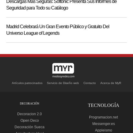
Descargas Más Seguras: Softonic Presenta Sus Informes de
Seguridad para Todo su Catálogo
Madrid Celebrará Un Gran Evento Público y Gratuito Del
Universo League of Legends
Artículos patrocinados
Servicio de Diseño web
Contacto
Acerca de MyR
DECORACIÓN
TECNOLOGÍA
Decoracion 2.0
Programacion.net
Open Deco
Messenger.es
Decoración Sueca
Appleismo