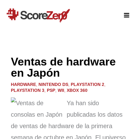
Ir
al
contenido
Ventas de hardware
en Japón
HARDWARE
,
NINTENDO DS
,
PLAYSTATION 2
,
PLAYSTATION 3
,
PSP
,
WII
,
XBOX 360
Ya han sido
publicadas los datos
de ventas de hardware de la primera
semana de octubre en Japón. El universo