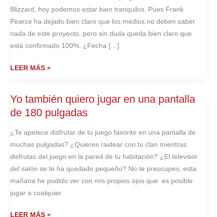
Blizzard, hoy podemos estar bien tranquilos. Pues Frank
Pearce ha dejado bien claro que los medios no deben saber
nada de este proyecto, pero sin duda queda bien claro que
está confirmado 100%. ¿Fecha […]
SE
LEER MÁS »
CONFIRMA:
TITAN
Yo también quiero jugar en una pantalla
SERÁ
de 180 pulgadas
EL
NUEVO
¿Te apetece disfrutar de tu juego favorito en una pantalla de
MMORPG
muchas pulgadas? ¿Quieres raidear con tu clan mientras
ONLINE
disfrutas del juego en la pared de tu habitación? ¿El televisor
DE
del salón se te ha quedado pequeño? No te preocupes, esta
BLIZZARD
mañana he podido ver con mis propios ojos que es posible
(VIDEO)
jugar a cualquier
YO
LEER MÁS »