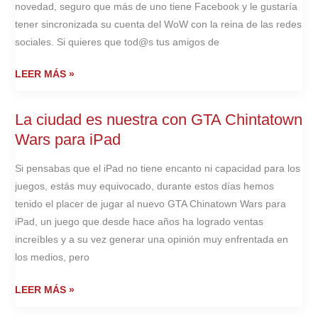
NIVEL
novedad, seguro que más de uno tiene Facebook y le gustaría
80
tener sincronizada su cuenta del WoW con la reina de las redes
EN
sociales. Si quieres que tod@s tus amigos de
CUANTO
SALGA
VINCULA
LEER MÁS »
CATACLYSM?
TU
CUENTA
La ciudad es nuestra con GTA Chintatown
DE
Wars para iPad
WORLD
OF
Si pensabas que el iPad no tiene encanto ni capacidad para los
WARCRAFT
juegos, estás muy equivocado, durante estos días hemos
CON
tenido el placer de jugar al nuevo GTA Chinatown Wars para
FACEBOOK
iPad, un juego que desde hace años ha logrado ventas
increíbles y a su vez generar una opinión muy enfrentada en
los medios, pero
LA
LEER MÁS »
CIUDAD