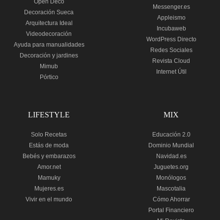
Open Deco
Messenger.es
Decoración Sueca
Appleismo
Arquitectura Ideal
Incubaweb
Videodecoración
WordPress Directo
Ayuda para manualidades
Redes Sociales
Decoración y jardines
Revista Cloud
Mimub
Internet Útil
Pórtico
LIFESTYLE
MIX
Solo Recetas
Educación 2.0
Estás de moda
Dominio Mundial
Bebés y embarazos
Navidad.es
Amor.net
Juguetes.org
Mamuky
Monólogos
Mujeres.es
Mascotalia
Vivir en el mundo
Cómo Ahorrar
Portal Financiero