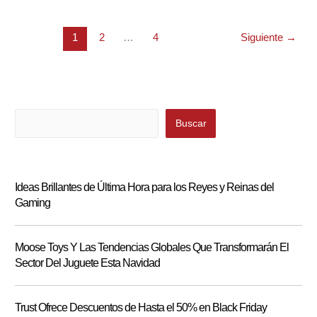
ES
NUESTRA
1
2
…
4
Siguiente
→
CON
GTA
CHINTATOWN
WARS
PARA
Buscar
Buscar
IPAD
Ideas Brillantes de Última Hora para los Reyes y Reinas del
Gaming
Moose Toys Y Las Tendencias Globales Que Transformarán El
Sector Del Juguete Esta Navidad
Trust Ofrece Descuentos de Hasta el 50% en Black Friday