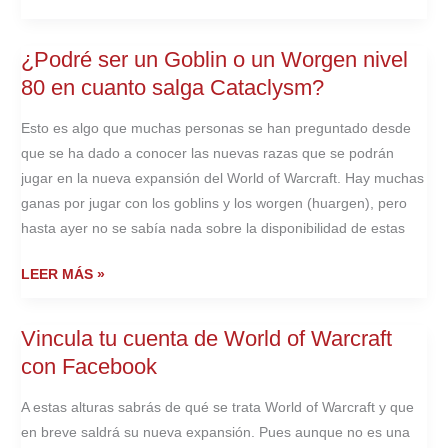
TAMBIÉN
QUIERO
¿Podré ser un Goblin o un Worgen nivel
JUGAR
80 en cuanto salga Cataclysm?
EN
UNA
Esto es algo que muchas personas se han preguntado desde
PANTALLA
que se ha dado a conocer las nuevas razas que se podrán
DE
jugar en la nueva expansión del World of Warcraft. Hay muchas
180
ganas por jugar con los goblins y los worgen (huargen), pero
PULGADAS
hasta ayer no se sabía nada sobre la disponibilidad de estas
¿PODRÉ
LEER MÁS »
SER
UN
Vincula tu cuenta de World of Warcraft
GOBLIN
con Facebook
O
UN
A estas alturas sabrás de qué se trata World of Warcraft y que
WORGEN
en breve saldrá su nueva expansión. Pues aunque no es una