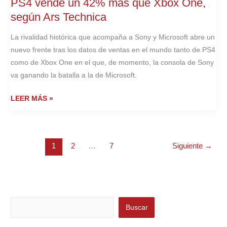
PS4 vende un 42% más que Xbox One,
según Ars Technica
La rivalidad histórica que acompaña a Sony y Microsoft abre un
nuevo frente tras los datos de ventas en el mundo tanto de PS4
como de Xbox One en el que, de momento, la consola de Sony
va ganando la batalla a la de Microsoft.
PS4
LEER MÁS »
VENDE
UN
42%
1
2
…
7
Siguiente
→
MÁS
QUE
XBOX
ONE,
SEGÚN
Buscar
Buscar
ARS
TECHNICA