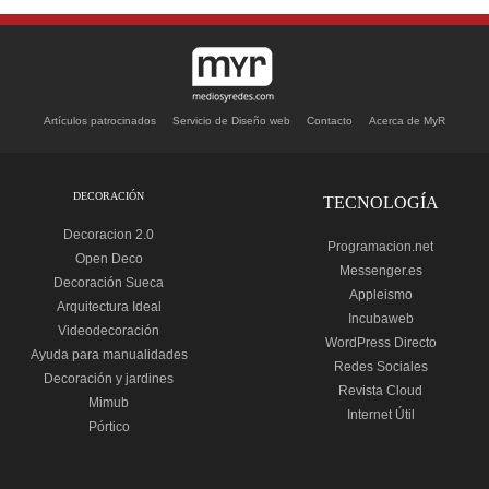
Artículos patrocinados
Servicio de Diseño web
Contacto
Acerca de MyR
DECORACIÓN
TECNOLOGÍA
Decoracion 2.0
Programacion.net
Open Deco
Messenger.es
Decoración Sueca
Appleismo
Arquitectura Ideal
Incubaweb
Videodecoración
WordPress Directo
Ayuda para manualidades
Redes Sociales
Decoración y jardines
Revista Cloud
Mimub
Internet Útil
Pórtico