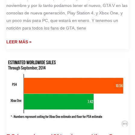
noviembre y por lo tanto podamos tener el nuevo, GTA V en las
consolas de nueva generación, Play Station 4, y Xbox One, y
un poco más para PC, que estará en enero. Y tenemos un
notición para todos los fans de GTA, tiene
ROCKSTAR
LEER MÁS »
JUNTO
A
PS4
LANZAN
UNA
OFERTA
PARA
GTA
V