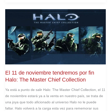
TODOS
LOS
TÍTULOS
DE
PS
PLUS
DE
NOVIEMBRE
El 11 de noviembre tendremos por fin
Halo: The Master Chief Collection
Ya está a punto de salir Halo: The Master Chief Collection, el 11
de noviembre estará ya a la venta en nuestro país, se trata de
una joya que todo aficionado al universo Halo no le puede
faltar. Halo volverá a la carga esta vez para rememorar sus