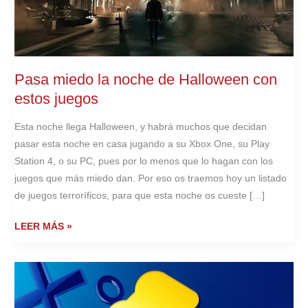
Pasa miedo la noche de Halloween con
estos juegos
Esta noche llega Halloween, y habrá muchos que decidan
pasar esta noche en casa jugando a su Xbox One, su Play
Station 4, o su PC, pues por lo menos que lo hagan con los
juegos que más miedo dan. Por eso os traemos hoy un listado
de juegos terroríficos, para que esta noche os cueste […]
PASA
LEER MÁS »
MIEDO
LA
NOCHE
DE