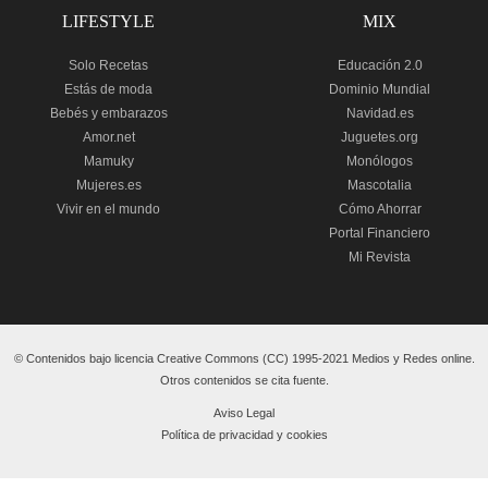
LIFESTYLE
MIX
Solo Recetas
Educación 2.0
Estás de moda
Dominio Mundial
Bebés y embarazos
Navidad.es
Amor.net
Juguetes.org
Mamuky
Monólogos
Mujeres.es
Mascotalia
Vivir en el mundo
Cómo Ahorrar
Portal Financiero
Mi Revista
© Contenidos bajo licencia Creative Commons (CC) 1995-2021 Medios y Redes online.
Otros contenidos se cita fuente.
Aviso Legal
Política de privacidad y cookies