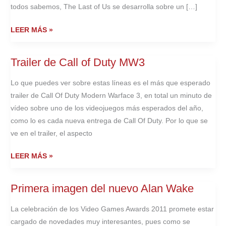
todos sabemos, The Last of Us se desarrolla sobre un […]
THE
LEER MÁS »
LAST
OF
Trailer de Call of Duty MW3
US,
NUEVOS
Lo que puedes ver sobre estas líneas es el más que esperado
DETALLES
trailer de Call Of Duty Modern Warface 3, en total un minuto de
Y
vídeo sobre uno de los videojuegos más esperados del año,
PRIMERAS
como lo es cada nueva entrega de Call Of Duty. Por lo que se
CAPTURAS
ve en el trailer, el aspecto
IN-
GAME
TRAILER
LEER MÁS »
DE
CALL
Primera imagen del nuevo Alan Wake
OF
DUTY
La celebración de los Video Games Awards 2011 promete estar
MW3
cargado de novedades muy interesantes, pues como se