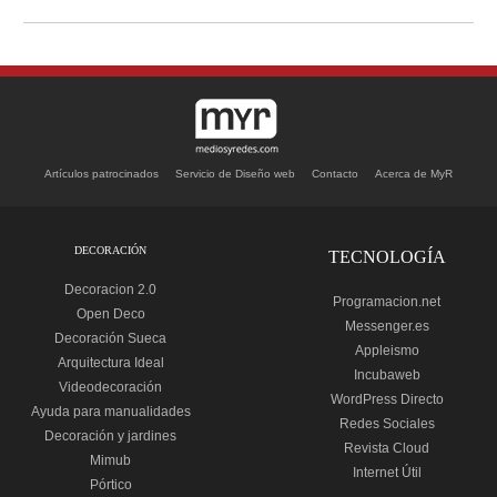
Artículos patrocinados
Servicio de Diseño web
Contacto
Acerca de MyR
DECORACIÓN
TECNOLOGÍA
Decoracion 2.0
Programacion.net
Open Deco
Messenger.es
Decoración Sueca
Appleismo
Arquitectura Ideal
Incubaweb
Videodecoración
WordPress Directo
Ayuda para manualidades
Redes Sociales
Decoración y jardines
Revista Cloud
Mimub
Internet Útil
Pórtico