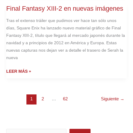
EN
Final Fantasy XIII-2 en nuevas imágenes
SOUL
CALIBUR
Tras el extenso tráiler que pudimos ver hace tan sólo unos
V?
días, Square Enix ha lanzado nuevo material gráfico de Final
Fantasy XIII-2, título que llegará al mercado japonés durante la
navidad y a principios de 2012 en América y Europa. Estas
nuevas capturas nos dejan ver a detalle el trasero de Serah la
nueva
FINAL
LEER MÁS »
FANTASY
XIII-
2
1
2
…
62
Siguiente
→
EN
NUEVAS
IMÁGENES
Buscar