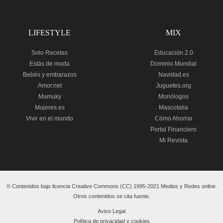
LIFESTYLE
MIX
Solo Recetas
Educación 2.0
Estás de moda
Dominio Mundial
Bebés y embarazos
Navidad.es
Amor.net
Juguetes.org
Mamuky
Monólogos
Mujeres.es
Mascotalia
Vivir en el mundo
Cómo Ahorrar
Portal Financiero
Mi Revista
© Contenidos bajo licencia Creative Commons (CC) 1995-2021 Medios y Redes online.
Otros contenidos se cita fuente.
Aviso Legal
Política de privacidad y cookies