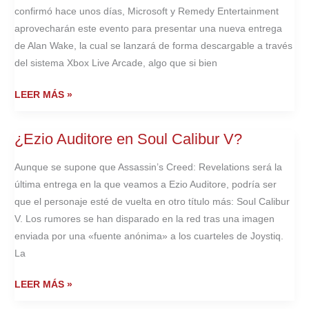
confirmó hace unos días, Microsoft y Remedy Entertainment
aprovecharán este evento para presentar una nueva entrega
de Alan Wake, la cual se lanzará de forma descargable a través
del sistema Xbox Live Arcade, algo que si bien
PRIMERA
LEER MÁS »
IMAGEN
DEL
¿Ezio Auditore en Soul Calibur V?
NUEVO
ALAN
Aunque se supone que Assassin’s Creed: Revelations será la
WAKE
última entrega en la que veamos a Ezio Auditore, podría ser
que el personaje esté de vuelta en otro título más: Soul Calibur
V. Los rumores se han disparado en la red tras una imagen
enviada por una «fuente anónima» a los cuarteles de Joystiq.
La
¿EZIO
LEER MÁS »
AUDITORE