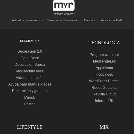
Artículos patrocinados
Servicio de Diseño web
Contacto
Acerca de MyR
DECORACIÓN
TECNOLOGÍA
Decoracion 2.0
Programacion.net
Open Deco
Messenger.es
Decoración Sueca
Appleismo
Arquitectura Ideal
Incubaweb
Videodecoración
WordPress Directo
Ayuda para manualidades
Redes Sociales
Decoración y jardines
Revista Cloud
Mimub
Internet Útil
Pórtico
LIFESTYLE
MIX