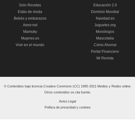
Solo Recetas
Educación 2.0
Estás de moda
Dominio Mundial
Bebés y embarazos
Navidad.es
Amor.net
Juguetes.org
Mamuky
Monólogos
Mujeres.es
Mascotalia
Vivir en el mundo
Cómo Ahorrar
Portal Financiero
Mi Revista
© Contenidos bajo licencia Creative Commons (CC) 1995-2021 Medios y Redes online.
Otros contenidos se cita fuente.
Aviso Legal
Política de privacidad y cookies