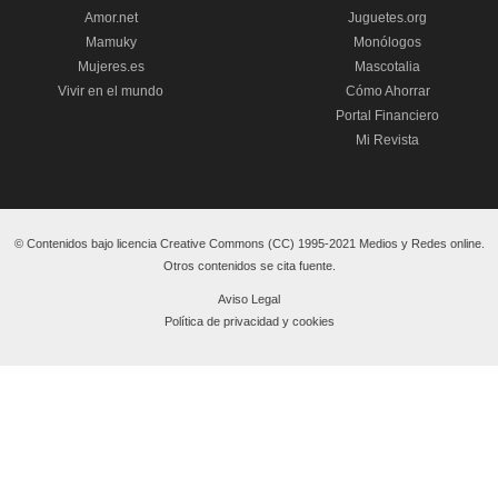
Amor.net
Juguetes.org
Mamuky
Monólogos
Mujeres.es
Mascotalia
Vivir en el mundo
Cómo Ahorrar
Portal Financiero
Mi Revista
© Contenidos bajo licencia Creative Commons (CC) 1995-2021 Medios y Redes online.
Otros contenidos se cita fuente.
Aviso Legal
Política de privacidad y cookies