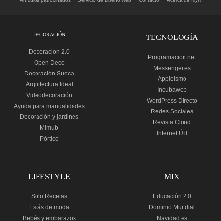
Artículos patrocinados
Servicio de Diseño web
Contacto
Acerca de MyR
DECORACIÓN
TECNOLOGÍA
Decoracion 2.0
Programacion.net
Open Deco
Messenger.es
Decoración Sueca
Appleismo
Arquitectura Ideal
Incubaweb
Videodecoración
WordPress Directo
Ayuda para manualidades
Redes Sociales
Decoración y jardines
Revista Cloud
Mimub
Internet Útil
Pórtico
LIFESTYLE
MIX
Solo Recetas
Educación 2.0
Estás de moda
Dominio Mundial
Bebés y embarazos
Navidad.es