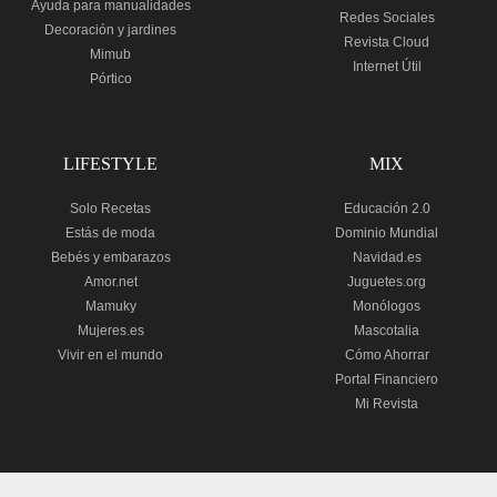
Ayuda para manualidades
Redes Sociales
Decoración y jardines
Revista Cloud
Mimub
Internet Útil
Pórtico
LIFESTYLE
MIX
Solo Recetas
Educación 2.0
Estás de moda
Dominio Mundial
Bebés y embarazos
Navidad.es
Amor.net
Juguetes.org
Mamuky
Monólogos
Mujeres.es
Mascotalia
Vivir en el mundo
Cómo Ahorrar
Portal Financiero
Mi Revista