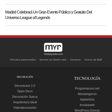
Madrid Celebrará Un Gran Evento Público y Gratuito Del
Universo League of Legends
Artículos patrocinados
Servicio de Diseño web
Contacto
Acerca de MyR
DECORACIÓN
TECNOLOGÍA
Decoracion 2.0
Programacion.net
Open Deco
Messenger.es
Decoración Sueca
Appleismo
Arquitectura Ideal
Incubaweb
Videodecoración
WordPress Directo