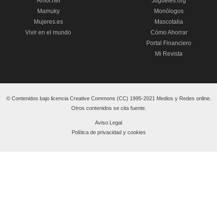
Amor.net
Juguetes.org
Mamuky
Monólogos
Mujeres.es
Mascotalia
Vivir en el mundo
Cómo Ahorrar
Portal Financiero
Mi Revista
© Contenidos bajo licencia Creative Commons (CC) 1995-2021 Medios y Redes online.
Otros contenidos se cita fuente.
Aviso Legal
Política de privacidad y cookies