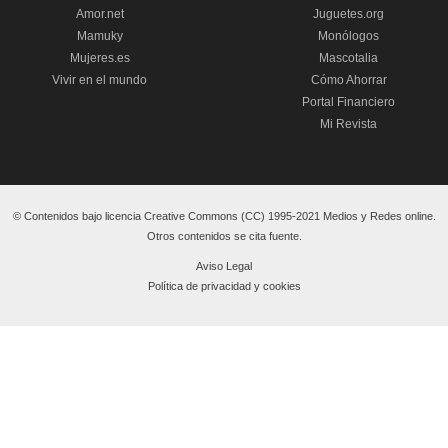
Amor.net
Juguetes.org
Mamuky
Monólogos
Mujeres.es
Mascotalia
Vivir en el mundo
Cómo Ahorrar
Portal Financiero
Mi Revista
© Contenidos bajo licencia Creative Commons (CC) 1995-2021 Medios y Redes online.
Otros contenidos se cita fuente.
Aviso Legal
Política de privacidad y cookies