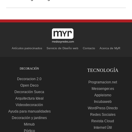
Artículos patrocinados
Servicio de Diseño web
Contacto
Acerca de MyR
DECORACIÓN
TECNOLOGÍA
Decoracion 2.0
Programacion.net
Open Deco
Messenger.es
Decoración Sueca
Appleismo
Arquitectura Ideal
Incubaweb
Videodecoración
WordPress Directo
Ayuda para manualidades
Redes Sociales
Decoración y jardines
Revista Cloud
Mimub
Internet Útil
Pórtico