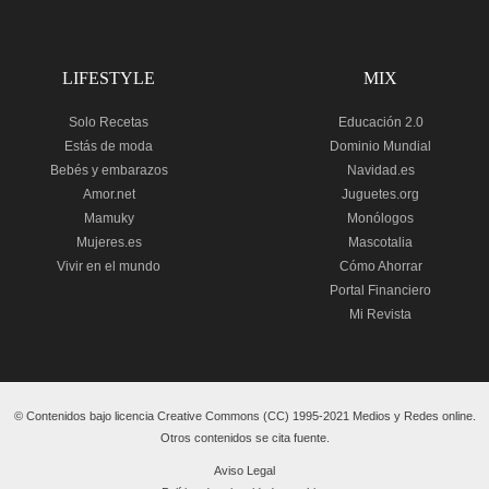
LIFESTYLE
MIX
Solo Recetas
Educación 2.0
Estás de moda
Dominio Mundial
Bebés y embarazos
Navidad.es
Amor.net
Juguetes.org
Mamuky
Monólogos
Mujeres.es
Mascotalia
Vivir en el mundo
Cómo Ahorrar
Portal Financiero
Mi Revista
© Contenidos bajo licencia Creative Commons (CC) 1995-2021 Medios y Redes online.
Otros contenidos se cita fuente.
Aviso Legal