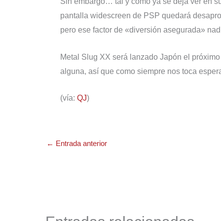
Sin embargo… tal y como ya se deja ver en su 
pantalla widescreen de PSP quedará desapro
pero ese factor de «diversión asegurada» nadie
Metal Slug XX será lanzado Japón el próxim
alguna, así que como siempre nos toca espera
(vía:
QJ
)
←
Entrada anterior