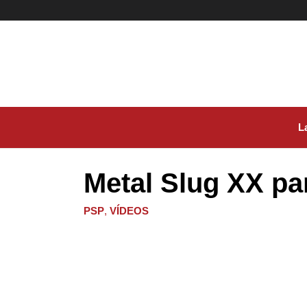
Ir
al
contenido
L
Metal Slug XX p
PSP
,
VÍDEOS