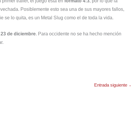
primer tráiler, el juego está en
formato 4:3
, por lo que la
vechada. Posiblemente esto sea una de sus mayores fallos,
 se lo quita, es un Metal Slug como el de toda la vida.
o
23 de diciembre
. Para occidente no se ha hecho mención
r.
Entrada siguiente