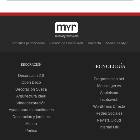
Artículos patrocinados
Servicio de Diseño web
Contacto
Acerca de MyR
DECORACIÓN
TECNOLOGÍA
Decoracion 2.0
Programacion.net
Open Deco
Messenger.es
Decoración Sueca
Appleismo
Arquitectura Ideal
Incubaweb
Videodecoración
WordPress Directo
Ayuda para manualidades
Redes Sociales
Decoración y jardines
Revista Cloud
Mimub
Internet Útil
Pórtico