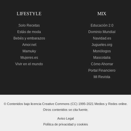
LIFESTYLE
MIX
Solo Recetas
Educación 2.0
Estás de moda
Dominio Mundial
Bebés y embarazos
Navidad.es
Amor.net
Juguetes.org
Mamuky
Monólogos
Mujeres.es
Mascotalia
Vivir en el mundo
Cómo Ahorrar
Portal Financiero
Mi Revista
© Contenidos bajo licencia Creative Commons (CC) 1995-2021 Medios y Redes online.
Otros contenidos se cita fuente.
Aviso Legal
Política de privacidad y cookies