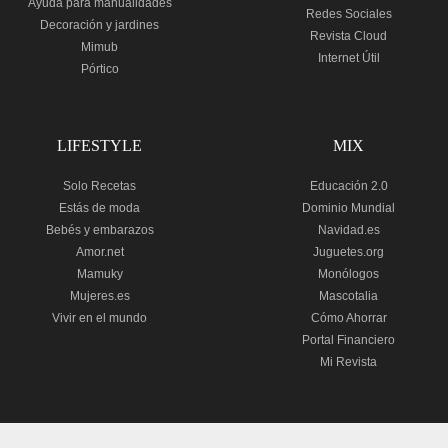
Ayuda para manualidades
Redes Sociales
Decoración y jardines
Revista Cloud
Mimub
Internet Útil
Pórtico
LIFESTYLE
MIX
Solo Recetas
Educación 2.0
Estás de moda
Dominio Mundial
Bebés y embarazos
Navidad.es
Amor.net
Juguetes.org
Mamuky
Monólogos
Mujeres.es
Mascotalia
Vivir en el mundo
Cómo Ahorrar
Portal Financiero
Mi Revista