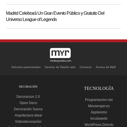
Madrid Celebrará Un Gran Evento Público y Gratuito Del
Universo League of Legends
Artículos patrocinados
Servicio de Diseño web
Contacto
Acerca de MyR
DECORACIÓN
TECNOLOGÍA
Decoracion 2.0
Programacion.net
Open Deco
Messenger.es
Decoración Sueca
Appleismo
Arquitectura Ideal
Incubaweb
Videodecoración
WordPress Directo