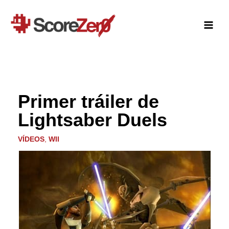
Ir
al
contenido
Primer tráiler de
Lightsaber Duels
VÍDEOS
,
WII