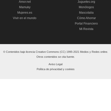
Amor.net
Juguetes.org
Mamuky
Monólogos
Mujeres.es
Mascotalia
Vivir en el mundo
Cómo Ahorrar
Portal Financiero
Mi Revista
© Contenidos bajo licencia Creative Commons (CC) 1995-2021 Medios y Redes online.
Otros contenidos se cita fuente.
Aviso Legal
Política de privacidad y cookies