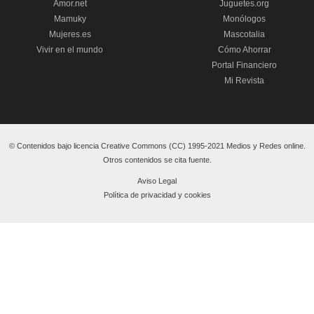
Amor.net
Juguetes.org
Mamuky
Monólogos
Mujeres.es
Mascotalia
Vivir en el mundo
Cómo Ahorrar
Portal Financiero
Mi Revista
© Contenidos bajo licencia Creative Commons (CC) 1995-2021 Medios y Redes online.
Otros contenidos se cita fuente.
Aviso Legal
Política de privacidad y cookies