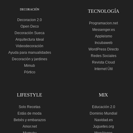
DECORACIÓN
TECNOLOGÍA
Decoracion 2.0
Programacion.net
Open Deco
Messenger.es
Decoración Sueca
Appleismo
Arquitectura Ideal
Incubaweb
Videodecoración
WordPress Directo
Ayuda para manualidades
Redes Sociales
Decoración y jardines
Revista Cloud
Mimub
Internet Útil
Pórtico
LIFESTYLE
MIX
Solo Recetas
Educación 2.0
Estás de moda
Dominio Mundial
Bebés y embarazos
Navidad.es
Amor.net
Juguetes.org