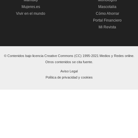
Mamuky
Monólogos
Mujeres.es
Mascotalia
Vivir en el mundo
Cómo Ahorrar
Portal Financiero
Mi Revista
© Contenidos bajo licencia Creative Commons (CC) 1995-2021 Medios y Redes online.
Otros contenidos se cita fuente.
Aviso Legal
Política de privacidad y cookies