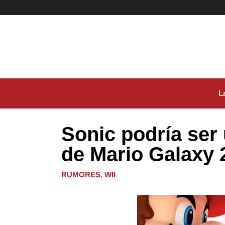
Ir
al
contenido
L
Sonic podría ser
de Mario Galaxy 
RUMORES
,
WII