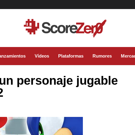
anzamientos
Vídeos
Plataformas
Rumores
Merca
 un personaje jugable
2