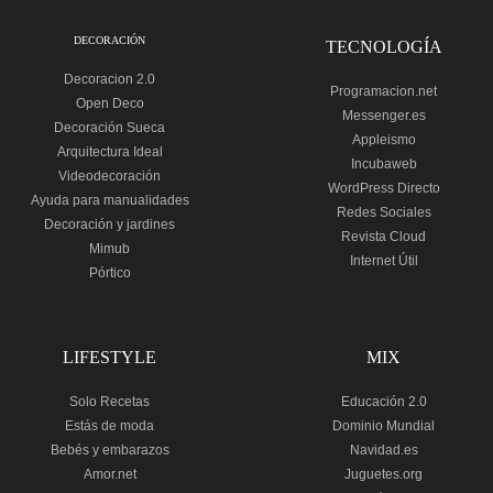
DECORACIÓN
TECNOLOGÍA
Decoracion 2.0
Programacion.net
Open Deco
Messenger.es
Decoración Sueca
Appleismo
Arquitectura Ideal
Incubaweb
Videodecoración
WordPress Directo
Ayuda para manualidades
Redes Sociales
Decoración y jardines
Revista Cloud
Mimub
Internet Útil
Pórtico
LIFESTYLE
MIX
Solo Recetas
Educación 2.0
Estás de moda
Dominio Mundial
Bebés y embarazos
Navidad.es
Amor.net
Juguetes.org