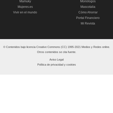
Mamuky
Monólogos
Mujeres.es
Mascotalia
Vivir en el mundo
Cómo Ahorrar
Portal Financiero
Mi Revista
© Contenidos bajo licencia Creative Commons (CC) 1995-2021 Medios y Redes online.
Otros contenidos se cita fuente.
Aviso Legal
Política de privacidad y cookies