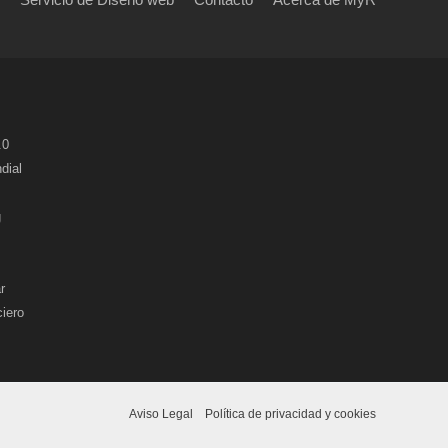
.0
dial
g
r
ciero
Aviso Legal
Política de privacidad y cookies