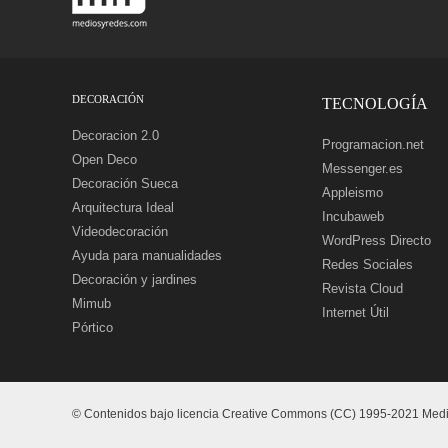
DECORACIÓN
TECNOLOGÍA
Decoracion 2.0
Programacion.net
Open Deco
Messenger.es
Decoración Sueca
Appleismo
Arquitectura Ideal
Incubaweb
Videodecoración
WordPress Directo
Ayuda para manualidades
Redes Sociales
Decoración y jardines
Revista Cloud
Mimub
Internet Útil
Pórtico
© Contenidos bajo licencia Creative Commons (CC) 1995-2021 Medios