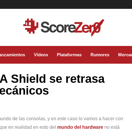
anzamientos
Vídeos
Plataformas
Rumores
Merca
A Shield se retrasa
ecánicos
undo de las consolas, y en este caso lo vamos a hacer con
que en realidad en esto del
mundo del hardware
no está