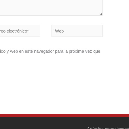
o
Web
ónico*
ico y web en este navegador para la próxima vez que
Artículos patrocinados