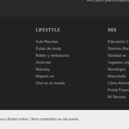
LIFESTYLE
MIX
Solo Recetas
Educación 2
Estás de moda
Dominio Mun
Bebés y embarazos
Navidad.es
Amor.net
Juguetes.or
Mamuky
Monólogos
Mujeres.es
Mascotalia
Vivir en el mundo
Cómo Ahorra
Portal Finan
Mi Revista
 y Redes online. Otros contenidos se cita fuente.